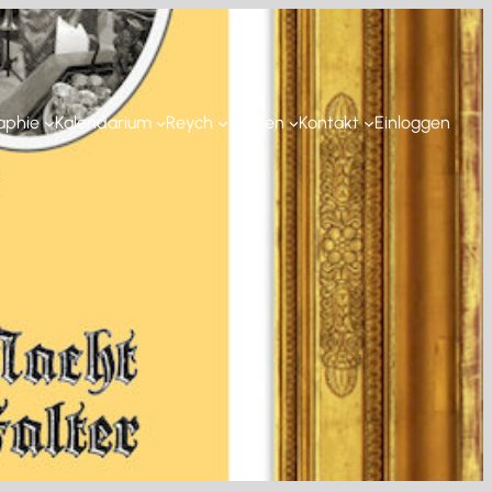
aphie
Kalendarium
Reych
Sassen
Kontakt
Einloggen