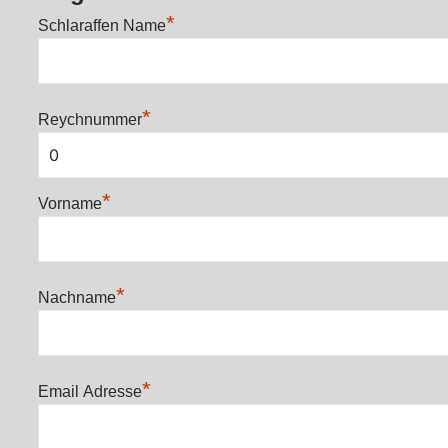
*
Schlaraffen Name
*
Reychnummer
*
Vorname
*
Nachname
*
Email Adresse