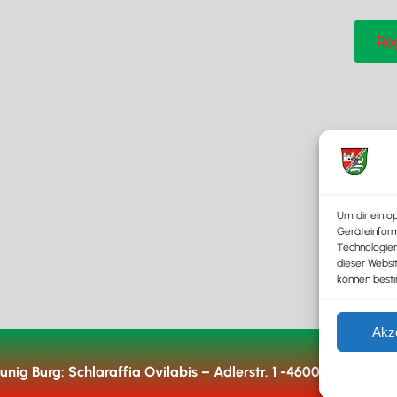
Um dir ein o
Geräteinform
Technologien
dieser Websi
können best
Akz
unig Burg:
Schlaraffia Ovilabis – Adlerstr. 1 -4600 Wels – Öst