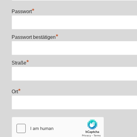
*
Passwort
*
Passwort bestätigen
*
Straße
*
Ort