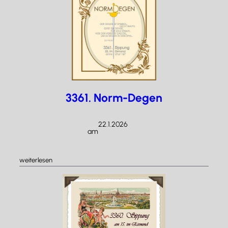
zum
54x
in
der
Burg
3361. Norm-Degen
22.1.2026
am
/
:
weiterlesen
3361.
Norm-
Degen