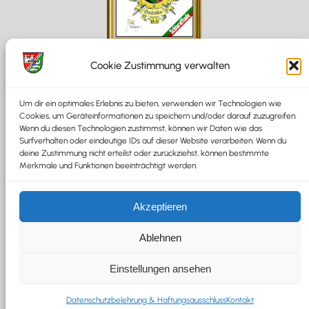
Cookie Zustimmung verwalten
3359. EHE Neujahr Ursippenfeyer
Rtt Eko-Nom & Futurum
Um dir ein optimales Erlebnis zu bieten, verwenden wir Technologien wie
Cookies, um Geräteinformationen zu speichern und/oder darauf zuzugreifen.
Wenn du diesen Technologien zustimmst, können wir Daten wie das
8.1.2026
Surfverhalten oder eindeutige IDs auf dieser Website verarbeiten. Wenn du
am
/
deine Zustimmung nicht erteilst oder zurückziehst, können bestimmte
Merkmale und Funktionen beeinträchtigt werden.
:
weiterlesen
3359.
«
Vorherige Seite
1
2
3
4
Nächste Seite
»
Akzeptieren
EHE
Neujahr
Ablehnen
Ursippenfeyer
Rtt
Einstellungen ansehen
Eko-
Weiskunig Burg:
Schlaraffia Ovilabis – Adlerstr. 1
Nom
-4600 Wels – Österreich
Datenschutzbelehrung & Haftungsausschluss
Kontakt
&