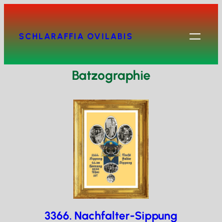
Zum
Inhalt
springen
SCHLARAFFIA OVILABIS
Batzographie
3366. Nachfalter-Sippung