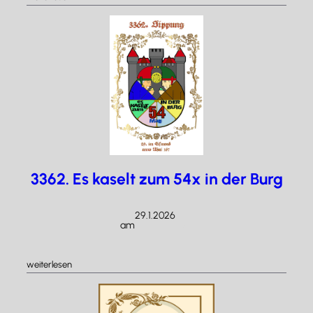
3363.
Hornung-
Schlaraffiade
3362. Es kaselt zum 54x in der Burg
29.1.2026
am
/
:
weiterlesen
3362.
Es
kaselt