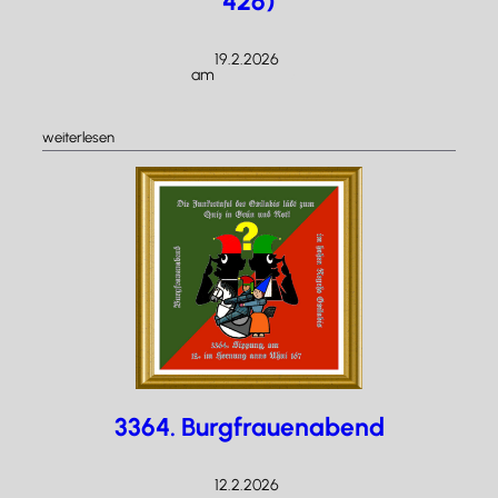
426)
19.2.2026
am
/
:
weiterlesen
3365.
Sippung
der
Donnerstagsreyche
(24,132,
212,
426)
3364. Burgfrauenabend
12.2.2026